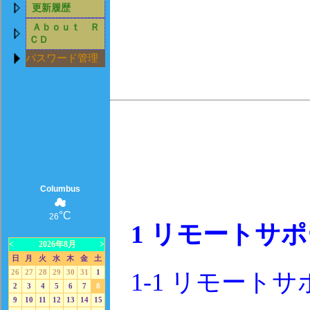
更新履歴
Ａｂｏｕｔ Ｒ
ＣＤ
パスワード管理
Columbus
☁
°C
26
1
リモートサポ
<
2026年8月
>
日
月
火
水
木
金
土
1-1
リモートサ
26
27
28
29
30
31
1
2
3
4
5
6
7
8
9
10
11
12
13
14
15