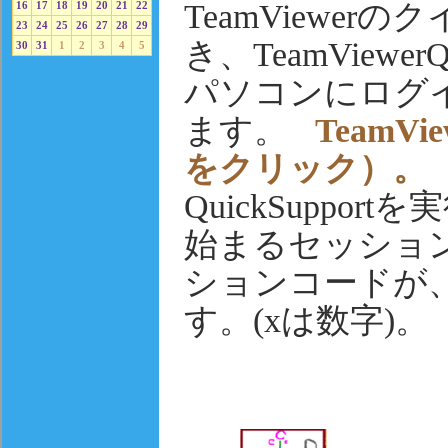
TeamViewe
16
17
18
19
20
21
22
23
24
25
26
27
28
29
き、TeamViewe
30
31
1
2
3
4
5
パソコンにログ
ます。
TeamVi
をクリック）。
QuickSuppor
始まるセッショ
ションコードが
す。(xは数字)。