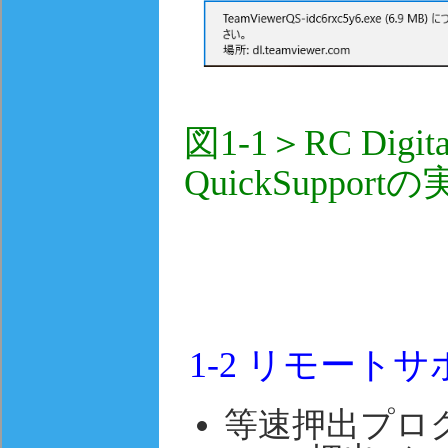
図1-1＞RC Digi
QuickSuppor
1-2
リモートサ
等速押出プログ