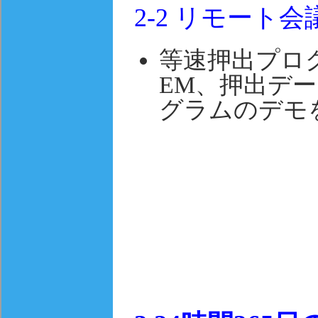
2-2
リモート会
等速押出プログ
EM、押出デ
グラムのデモ