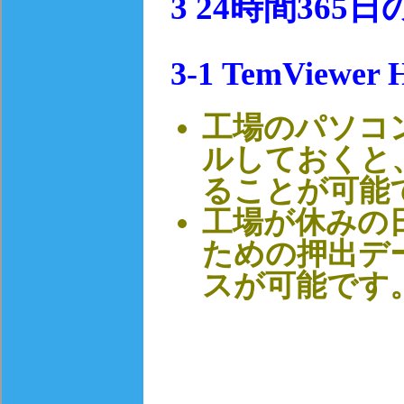
3
24時間365
3-1 TemViewer 
工場のパソコンに
ルしておくと、R
ることが可能
工場が休みの日に
ための押出デ
スが可能です