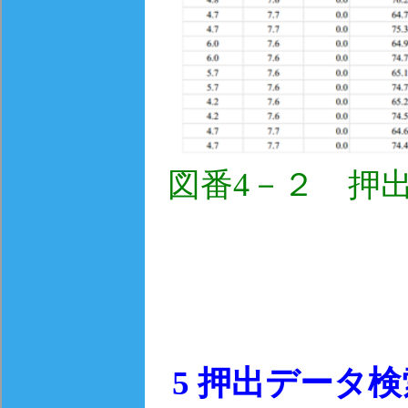
図番4－２ 押
5
押出データ検