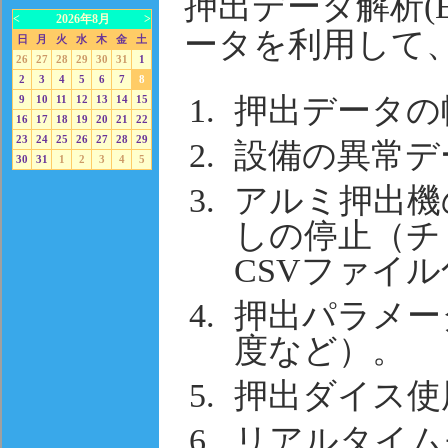
押出データ解析(
<
2026年8月
>
ータを利用して
日
月
火
水
木
金
土
26
27
28
29
30
31
1
2
3
4
5
6
7
8
押出データの
9
10
11
12
13
14
15
16
17
18
19
20
21
22
23
24
25
26
27
28
29
設備の異常デ
30
31
1
2
3
4
5
アルミ押出機
しの停止（チ
CSVファイル
押出パラメー
度など）。
押出ダイス使
リアルタイム