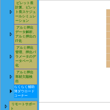
ビレット長
計算、ビレッ
ト長スケジュ
ールシミュレ
ーション
アルミ押出
データ解析、
アルミ押出の
IT化
アルミ押出
管理、押出パ
ラメータのデ
ータベース
化
アルミ押出
形材欠陥検
出
らくらく補助
簿ダウロード
コーナー
リモートサポー
ト