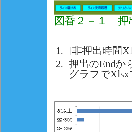
図番２－１ 押
[非押出時間X
押出のEndか
グラフでXl