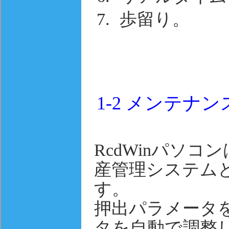
歩留り。
1-2
メンテナン
RcdWinパソ
産管理システム
す。
押出パラメータ
タを自動で調整