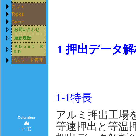
カフェ
Topics
Game
お問い合わせ
更新履歴
1
押出データ解
Ａｂｏｕｔ Ｒ
ＣＤ
パスワード管理
1-1
特長
アルミ押出工場を
Columbus
☁
等速押出と等温押
°C
21