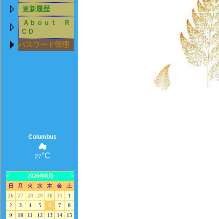
更新履歴
Ａｂｏｕｔ Ｒ
ＣＤ
パスワード管理
Columbus
☁
°C
27
<
2026年8月
>
日
月
火
水
木
金
土
26
27
28
29
30
31
1
2
3
4
5
6
7
8
9
10
11
12
13
14
15