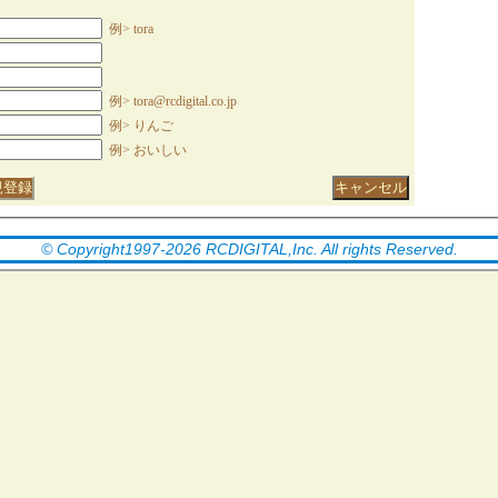
例> tora
例> tora@rcdigital.co.jp
例> りんご
例> おいしい
©
Copyright1997
-
2026
RCDIGITAL,Inc. All rights Reserved.