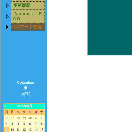
更新履歴
Ａｂｏｕｔ Ｒ
ＣＤ
パスワード管理
Columbus
☀
°C
20
<
2026年8月
>
日
月
火
水
木
金
土
26
27
28
29
30
31
1
2
3
4
5
6
7
8
9
10
11
12
13
14
15