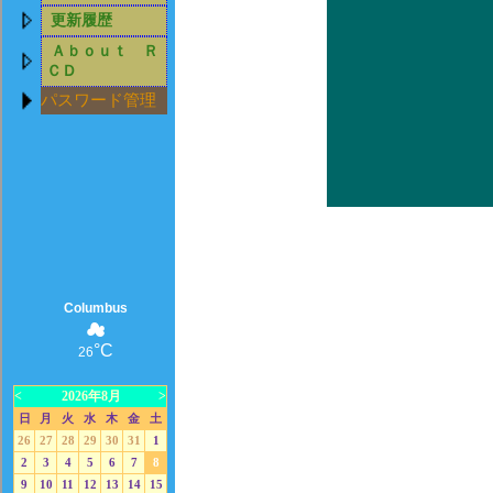
更新履歴
Ａｂｏｕｔ Ｒ
ＣＤ
パスワード管理
Columbus
☁
°C
26
<
2026年8月
>
日
月
火
水
木
金
土
26
27
28
29
30
31
1
2
3
4
5
6
7
8
9
10
11
12
13
14
15